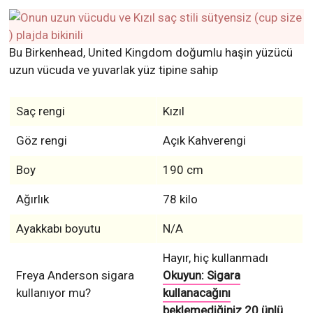
Bu Birkenhead, United Kingdom doğumlu haşin yüzücü
uzun vücuda ve yuvarlak yüz tipine sahip
Saç rengi
Kızıl
Göz rengi
Açık Kahverengi
Boy
190 cm
Ağırlık
78 kilo
Ayakkabı boyutu
N/A
Hayır, hiç kullanmadı
Freya Anderson sigara
Okuyun: Sigara
kullanıyor mu?
kullanacağını
beklemediğiniz 20 ünlü