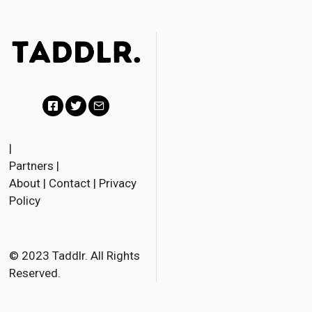
F
T
E
a
w
m
|
Partners
|
c
i
a
About
|
Contact
|
Privacy
e
t
i
Policy
b
t
l
o
e
o
r
© 2023 Taddlr. All Rights
Reserved.
k