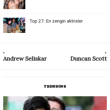
Top 27: En zengin aktrisler
Post
Andrew Seliskar
Duncan Scott
Previous
N
post:
p
navigation
TRENDING